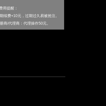
外费用提醒：
期续费+10元，过期过久易被抢注。
册商/代理商：代理操作50元。