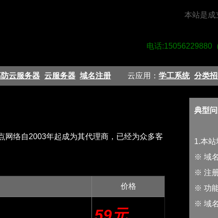
本站是成
电话:1505622988
高防云服务器
云服务器
域名注册
云应用：
学工系统
分类招
典型问
网络自2003年起成为其代理商，已经为众多客
1.本
※ 域
※ 注
价格
※ 功
※ 域
59元